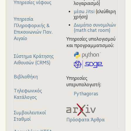
Υπηρεσίες νέφους
λογαριασμό)
μέσω Jitsi
(ελεύθερη
χρήση)
Υπηρεσία
Δωμάτιο συνομιλιών
Πληροφορικής &
(math chat room)
Επικοινωνιών Παν.
Αιγαίο
Υπηρεσίες υπολογισμού
και προγραμματισμού:
Σύστημα Κράτησης
Αιθουσών (CRMS)
Βιβλιοθήκη
Υπηρεσίες
υπερυπολογιστή:
Τηλεφωνικός
Pythagoras
Κατάλογος
Συμβουλευτικοί
Σταθμοί
Πρόσφατα Άρθρα