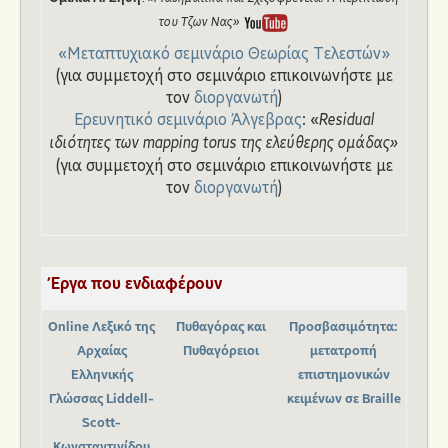
του Τζων Νας»
«Μεταπτυχιακό σεμινάριο Θεωρίας Τελεστών»
(για συμμετοχή στο σεμινάριο επικοινωνήστε με
τον
διοργανωτή
)
Ερευνητικό σεμινάριο Άλγεβρας
: «
Residual
ιδιότητες των mapping torus της ελεύθερης ομάδας»
(για συμμετοχή στο σεμινάριο επικοινωνήστε με
τον
διοργανωτή
)
Έργα που ενδιαφέρουν
Online Λεξικό της
Πυθαγόρας και
Προσβασιμότητα:
Αρχαίας
Πυθαγόρειοι
μετατροπή
Ελληνικής
επιστημονικών
Γλώσσας Liddell-
κειμένων σε Braille
Scott-
Κωνσταντινίδου