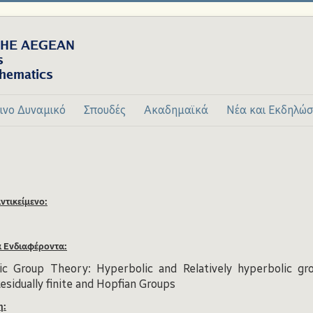
ινο Δυναμικό
Σπουδές
Ακαδημαϊκά
Νέα και Εκδηλώσ
ντικείμενο:
ά Ενδιαφέροντα:
c Group Theory: Hyperbolic and Relatively hyperbolic gr
esidually finite and Hopfian Groups
η: