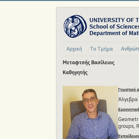
Αρχική
Το Τμήμα
Ανθρώπ
Μεταφτσής Βασίλειος
Καθηγητής
Γνωστικό α
Άλγεβρα
Ερευνητικ
Geometri
groups, R
Εκπαίδευσ