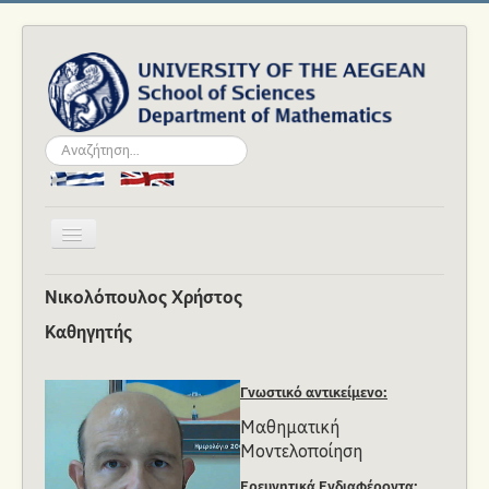
Αναζήτηση...
Εναλλαγή
πλοήγησης
Αρχική
Νικολόπουλος Χρήστος
Το Τμήμα
Καθηγητής
Ανθρώπινο Δυναμικό
Γνωστικό αντικείμενο:
Σπουδές
Μαθηματική
Ακαδημαϊκά
Μοντελοποίηση
Νέα και Εκδηλώσεις
Ερευνητικά Ενδιαφέροντα: