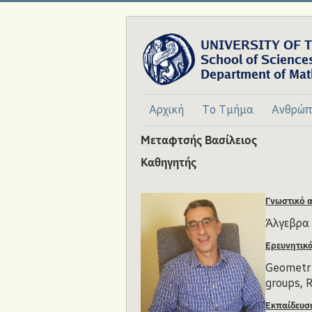
Αρχική
Το Τμήμα
Ανθρώπ
Μεταφτσής Βασίλειος
Καθηγητής
Γνωστικό α
Άλγεβρα
Ερευνητικ
Geometri
groups, R
Εκπαίδευσ