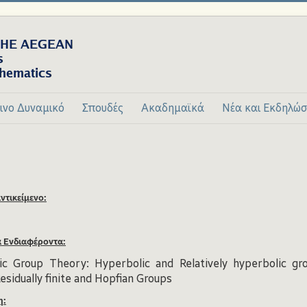
ινο Δυναμικό
Σπουδές
Ακαδημαϊκά
Νέα και Εκδηλώσ
ντικείμενο:
ά Ενδιαφέροντα:
c Group Theory: Hyperbolic and Relatively hyperbolic gr
esidually finite and Hopfian Groups
η: