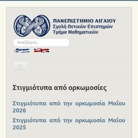
Αναζήτηση...
Εναλλαγή
πλοήγησης
Αρχική
Στιγμιότυπα από ορκωμοσίες
Το Τμήμα
Ανθρώπινο Δυναμικό
Στιγμιότυπα από την ορκωμοσία Μαΐου
2026
Σπουδές
Στιγμιότυπα από την ορκωμοσία Μαΐου
Ακαδημαϊκά
2025
Νέα και Εκδηλώσεις