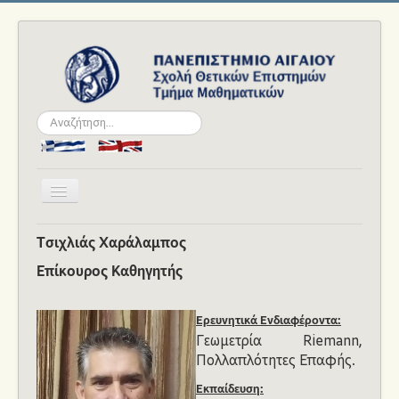
Αναζήτηση...
Εναλλαγή
πλοήγησης
Αρχική
Τσιχλιάς Χαράλαμπος
Το Τμήμα
Επίκουρος Καθηγητής
Ανθρώπινο Δυναμικό
Ερευνητικά Ενδιαφέροντα:
Σπουδές
Γεωμετρία Riemann,
Ακαδημαϊκά
Πολλαπλότητες Eπαφής.
Νέα και Εκδηλώσεις
Εκπαίδευση: