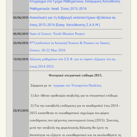
πτυχιούχων στο Τμήμα Μαθηματικών, Εισαγωγική Κατεύθυνση
Ανακοινώσεις
Μαθηματικών: Ακαδ. Έτους 2015-2016
Ανακοίνωση για τη διεξαγωγή κατατακτήριων εξετάσεων ακ.
03/06/2015
έτους 2015-2016 (Εισαγ. Κατεύθυνσης Σ.Α.Χ.Μ.)
State of Greece: Youth Monitor Project
05/05/2015
th
9
Conference in Actuarial Science & Finance on Samos
,
23/04/2015
Greece, 18-22 May 2016
Δήλωση μαθημάτων στο Σ.Ε.Φ. για το εαρινό εξάμηνο του ακ.
13
/0
3
/
2015
έτους 2014-2015.
Φοιτητικό στεγαστικό επίδομα 2015.
Σύμφωνα με το
έγγραφο του Υπουργείου Παιδείας
:
1) Δεν τίθεται προθεσμία υποβολής για το στεγαστικό επίδομα.
2) Για την καταβολή επιδόματος για το ακαδημαϊκό έτος 2014 -
23/01/2015
2015 κατατίθεται το εκκαθαριστικό σημείωμα του φόρου
εισοδήματος του τρέχοντος οικονομικού έτους (2015). Συνεπώς,
μετά την υποβολή της φορολογικής δήλωσης θα έχετε τη
δυνατότητα να εξάγετε το εκκαθαριστικό και να ακολουθήσετε τη