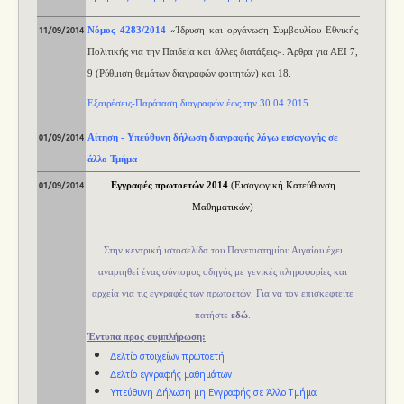
N
όμο
ς
4283/2014
«Ίδρυση και οργάνωση Συμβουλίου Εθνικής
11/09/2014
Πολιτικής για την Παιδεία και άλλες διατάξεις». Άρθρα για ΑΕΙ 7,
9 (Ρύθμιση θεμάτων διαγραφών φοιτητών) και 18.
Εξαιρέσεις-Παράταση διαγραφών έως την 30.04.2015
Αίτηση - Υπεύθυνη δήλωση διαγραφής λόγω εισαγωγής σε
01/09/2014
άλλο Τμήμα
Εγγραφές πρωτοετών 2014
(Εισαγωγική Κατεύθυνση
01/09/2014
Μαθηματικών)
Στην κεντρική ιστοσελίδα του Πανεπιστημίου Αιγαίου έχει
αναρτηθεί ένας σύντομος οδηγός με γενικές πληροφορίες και
αρχεία για τις εγγραφές των πρωτοετών. Για να τον επισκεφτείτε
πατήστε
εδώ
.
Έντυπα προς συμπλήρωση:
Δελτίο στοιχείων πρωτοετή
Δελτίο εγγραφής μαθημάτων
Υπεύθυνη Δήλωση μη Εγγραφής σε Άλλο Τμήμα