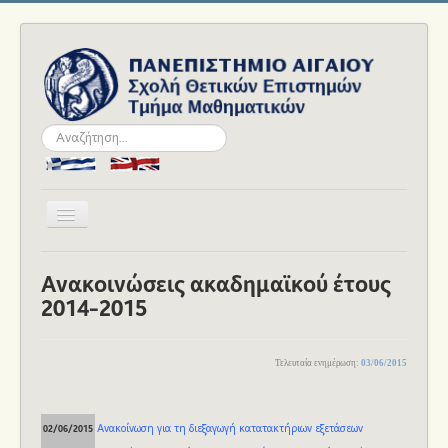
Αναζήτηση...
Εναλλαγή
πλοήγησης
Αρχική
Ανακοινώσεις ακαδημαϊκού έτους
Το Τμήμα
2014-2015
Ανθρώπινο Δυναμικό
Σπουδές
Τελευταία ενημέρωση
:
03/06/2015
Ακαδημαϊκά
Ανακοίνωση για τη διεξαγωγή κατατακτήριων εξετάσεων
02/06/2015
Νέα και Εκδηλώσεις