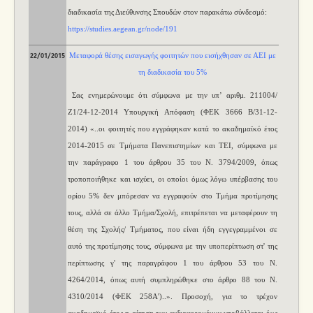
διαδικασία της Διεύθυνσης Σπουδών στον παρακάτω σύνδεσμό:
https://studies.aegean.gr/node/191
Μεταφορά θέσης εισαγωγής φοιτητών που εισήχθησαν σε ΑΕΙ με
22/01/2015
τη διαδικασία του 5%
Σας ενημερώνουμε ότι σύμφωνα με την υπ’ αριθμ. 211004/
Ζ1/24-12-2014 Υπουργική Απόφαση (ΦΕΚ 3666 Β/31-12-
2014) «..οι φοιτητές που εγγράφηκαν κατά το ακαδημαϊκό έτος
2014-2015 σε Τμήματα Πανεπιστημίων και ΤΕΙ, σύμφωνα με
την παράγραφο 1 του άρθρου 35 του Ν. 3794/2009, όπως
τροποποιήθηκε και ισχύει, οι οποίοι όμως λόγω υπέρβασης του
ορίου 5% δεν μπόρεσαν να εγγραφούν στο Τμήμα προτίμησης
τους, αλλά σε άλλο Τμήμα/Σχολή, επιτρέπεται να μεταφέρουν τη
θέση της Σχολής/ Τμήματος, που είναι ήδη εγγεγραμμένοι σε
αυτό της προτίμησης τους, σύμφωνα με την υποπερίπτωση στ' της
περίπτωσης γ' της παραγράφου 1 του άρθρου 53 του Ν.
4264/2014, όπως αυτή συμπληρώθηκε στο άρθρο 88 του Ν.
4310/2014 (ΦΕΚ 258Α')..». Προσοχή, για το τρέχον