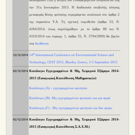
ακαδημαϊκό έτος η αίτηση των ενδιαφερομένων υποβάλλεται έως
την 31η Ιανουαρίου 2015. Η διαδικασία υποβολής αίτησης
μεταφοράς θέσης φοίτησης περιγράφεται αναλυτικά στο άρθρο 2
της παραπάνω Υ.Α. Τη σχετική νομοθεσία (άρθρο 53, Ν.
4264/2014, όπως συμπληρώθηκε με το άρθρο 88 του Ν.
4310/2014 και παραγρ. 1, άρθρο 35, Ν. 3794/2009) θα βρείτε
στη
διεύθυνση.
th
14
International Conference on Environmental Science and
12/12/2014
Technology,
CEST 2015, Rhodes, Greece, 3-5 September 2015
Κατάλογοι Εγγεγραμμένων & Μη, Χειμερινό Εξάμηνο 2014-
03/12/2014
2015 (Εισαγωγική Κατεύθυνση Μαθηματικών)
Κατάλογος (Α) - εγγεγραμμένων φοιτητών
Κατάλογος (Β)- Μη εγγεγραμμένων φοιτητών για μια φορά
Κατάλογος (Γ) - Μη εγγεγραμμένων φοιτητών για δυο φορές
Κατάλογοι Εγγεγραμμένων & Μη, Χειμερινό Εξάμηνο 2014-
03/12/2014
2015 (Εισαγωγική Κατεύθυνση Σ.Α.Χ.Μ.)