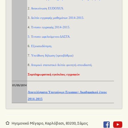
2.
Ανακοίνωση
EUDOXUS.
3.
Δελτίο εγγραφής μαθημάτων 2014-2015.
4.
Έν
τυπο εγγραφής 2014-2015.
5.
Έντυπο ωφελούμενου ΔΑΣΤΑ.
6.
Εξουσιοδότηση.
7.
Υπεύθυνη δήλωση (τριτοβάθμια)
8.
Ατομικό στατιστικό δελτίο φοιτητή-σπουδαστή.
Συμπληρωματική εγκύκλιος εγγραφών
01/09/2014
Αποτελέσματα Υποτρόφων Erasmus+ Ακαδημαϊκού έτους
2014-2015
Ηγεμονικό Μέγαρο, Καρλόβασι, 83200, Σάμος