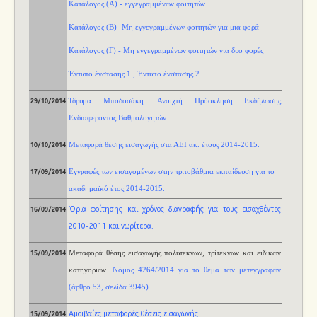
Κατάλογος (Α) - εγγεγραμμένων φοιτητών
Κατάλογος (Β)- Μη εγγεγραμμένων φοιτητών για μια φορά
Κατάλογος (Γ) - Μη εγγεγραμμένων φοιτητών για δυο φορές
Έντυπο ένστασης 1
,
Έντυπο ένστασης 2
Ίδρυμα Μποδοσάκη
:
Ανοιχτή Πρόσκληση Εκδήλωσης
29/10/2014
Ενδιαφέροντος Βαθμολογητών.
Μεταφορά θέσης εισαγωγής στα ΑΕΙ ακ. έτους 2014-2015.
10/10/2014
Εγγραφές των εισαγομένων στην τριτοβάθμια εκπαίδευση για το
17/09/2014
ακαδημαϊκό έτος 2014-2015.
Όρια φοίτησης και χρόνος διαγραφής για τους εισαχθέντες
16/09/2014
2010-2011 και νωρίτερα
.
Μεταφορά θέσης εισαγωγής πολύτεκνων, τρίτεκνων και ειδικών
15/09/2014
κατηγοριών.
N
όμο
ς
4264/2014 για το θέμα των μετεγγραφών
(άρθρο 53, σελίδα 3945)
.
Αμοιβαίες μεταφορές θέσεις εισαγωγής
15/09/2014