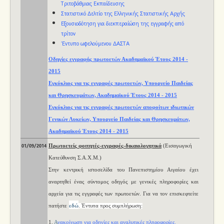
Τριτοβάθμιας Εκπαίδευσης
Στατιστικό Δελτίο της Ελληνικής Στατιστικής Αρχής
Εξουσιοδότηση για διεκπεραίώση της εγγραφής από
τρίτον
Έντυπο ωφελούμενου ΔΑΣΤΑ
Οδηγίες εγγραφής πρωτοετών Ακαδημαϊκού Έτους 2014 -
2015
Εγκύκλιος για τις εγγραφές πρωτοετών, Υπουργείο Παιδείας
και Θρησκευμάτων, Ακαδημαϊκού Έτους 2014 - 2015
Εγκύκλιος για τις εγγραφές πρωτοετών αποφοίτων ιδιωτικών
Γενικών Λυκείων, Υπουργείο Παιδείας και Θρησκευμάτων,
Ακαδημαϊκού Έτους 2014 - 2015
Πρωτοετείς φοιτητές-εγγραφές-δικαιολογητικά
(Εισαγωγική
01/09/2014
Κατεύθυνση Σ.Α.Χ.Μ.)
Στην κεντρική ιστοσελίδα του Πανεπιστημίου Αιγαίου έχει
αναρτηθεί ένας σύντομος οδηγός με γενικές πληροφορίες και
αρχεία για τις εγγραφές των πρωτοετών. Για να τον επισκε
φτείτε
πατήστε
εδώ
. Έντυπα προς συμπλήρωση
:
1.
Α
νακοίνωση για οδηγίες και αναλυτικές πληροφορίες.