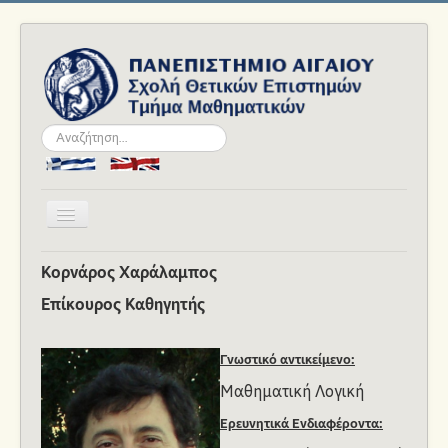
Αναζήτηση...
Εναλλαγή
πλοήγησης
Αρχική
Κορνάρος Χαράλαμπος
Το Τμήμα
Επίκουρος Καθηγητής
Ανθρώπινο Δυναμικό
Γνωστικό αντικείμενο:
Σπουδές
Μαθηματική Λογική
Ακαδημαϊκά
Ερευνητικά Ενδιαφέροντα:
Νέα και Εκδηλώσεις