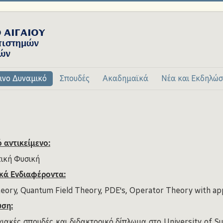
ινο Δυναμικό
Σπουδές
Ακαδημαϊκά
Νέα και Εκδηλώσ
 αντικείμενο:
ική Φυσική
κά Ενδιαφέροντα:
heory, Quantum Field Theory, PDE's, Operator Theory with app
υση:
ιακές σπουδές και διδακτορικό δίπλωμα στο University of Su