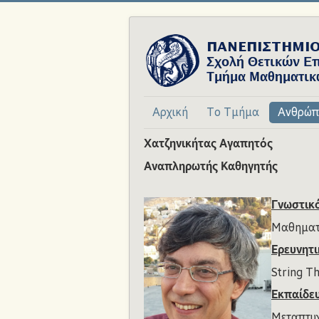
Αρχική
Το Τμήμα
Ανθρώπ
Χατζηνικήτας Αγαπητός
Αναπληρωτής Καθηγητής
Γνωστικό
Μαθηματ
Ερευνητι
String T
Εκπαίδε
Μεταπτυχ