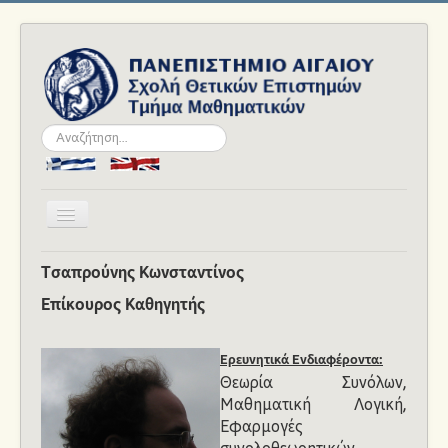
Αναζήτηση...
Εναλλαγή
πλοήγησης
Αρχική
Τσαπρούνης Κωνσταντίνος
Το Τμήμα
Επίκουρος Καθηγητής
Ανθρώπινο Δυναμικό
Ερευνητικά Ενδιαφέροντα:
Σπουδές
Θεωρία Συνόλων,
Ακαδημαϊκά
Μαθηματική Λογική,
Εφαρμογές
Νέα και Εκδηλώσεις